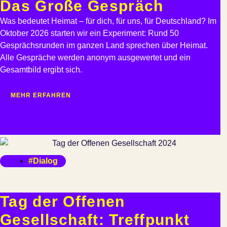
Das Große Gespräch
Was bedeutet Heimat – für dich, für uns, für Deutschland? Im
Oktober 2026 starten wir ein Experiment: Rund 50
Gesprächsrunden im ganzen Land sprechen über Heimat.
Alle Gespräche werden anonym ausgewertet und ein
Gesamtbild ergibt sich.
MEHR ERFAHREN
#Dialog
Tag der Offenen
Gesellschaft: Treffpunkt