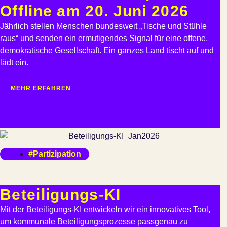
Offline am 20. Juni 2026
Jährlich stellen Menschen bundesweit „Tische und Stühle
raus“ und senden ein ermutigendes Signal für eine offene,
demokratische Gesellschaft. Ein ganzes Land tischt auf und
lädt ein.
MEHR ERFAHREN
#Partizipation
Beteiligungs-KI
Mit der Beteiligungs-KI entwickeln wir ein innovatives Tool,
um kommunale Beteiligungsprozesse passgenau zu