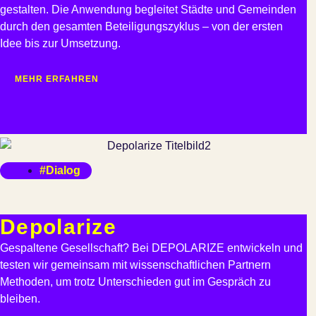
gestalten. Die Anwendung begleitet Städte und Gemeinden
durch den gesamten Beteiligungszyklus – von der ersten
Idee bis zur Umsetzung.
MEHR ERFAHREN
#Dialog
Depolarize
Gespaltene Gesellschaft? Bei DEPOLARIZE entwickeln und
testen wir gemeinsam mit wissenschaftlichen Partnern
Methoden, um trotz Unterschieden gut im Gespräch zu
bleiben.