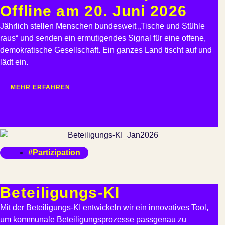
Offline am 20. Juni 2026
Jährlich stellen Menschen bundesweit „Tische und Stühle
raus“ und senden ein ermutigendes Signal für eine offene,
demokratische Gesellschaft. Ein ganzes Land tischt auf und
lädt ein.
MEHR ERFAHREN
#Partizipation
Beteiligungs-KI
Mit der Beteiligungs-KI entwickeln wir ein innovatives Tool,
um kommunale Beteiligungsprozesse passgenau zu