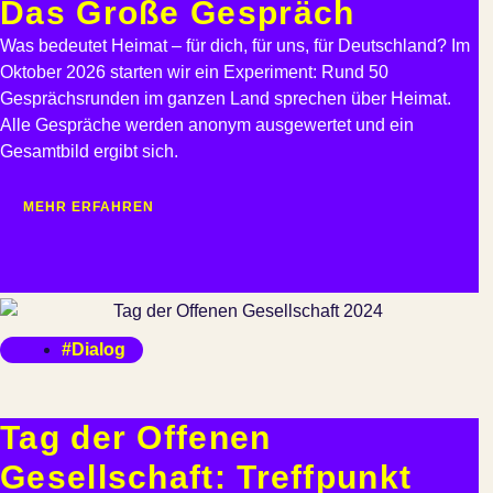
Das Große Gespräch
Was bedeutet Heimat – für dich, für uns, für Deutschland? Im
Oktober 2026 starten wir ein Experiment: Rund 50
Gesprächsrunden im ganzen Land sprechen über Heimat.
Alle Gespräche werden anonym ausgewertet und ein
Gesamtbild ergibt sich.
MEHR ERFAHREN
#Dialog
Tag der Offenen
Gesellschaft: Treffpunkt