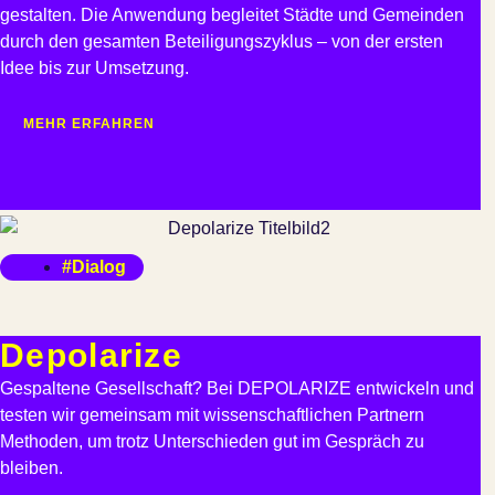
gestalten. Die Anwendung begleitet Städte und Gemeinden
durch den gesamten Beteiligungszyklus – von der ersten
Idee bis zur Umsetzung.
MEHR ERFAHREN
#Dialog
Depolarize
Gespaltene Gesellschaft? Bei DEPOLARIZE entwickeln und
testen wir gemeinsam mit wissenschaftlichen Partnern
Methoden, um trotz Unterschieden gut im Gespräch zu
bleiben.