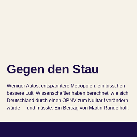
Gegen den Stau
Weni­ger Autos, ent­spann­te­re Metro­po­len, ein biss­chen
bes­se­re Luft. Wis­sen­schaft­ler haben berech­net, wie sich
Deutsch­land durch einen ÖPNV zum Null­ta­rif ver­än­dern
wür­de — und müsste. Ein Beitrag von Martin Randelhoff.