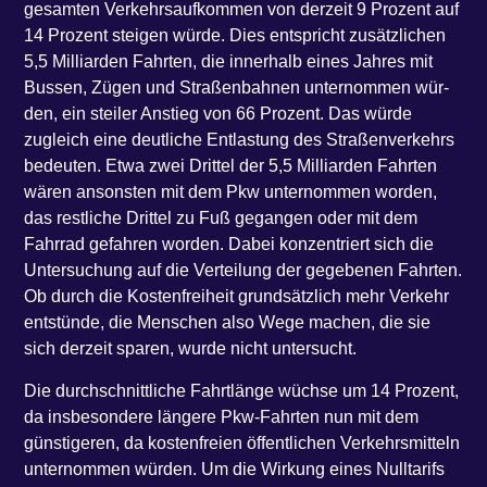
gesam­ten Ver­kehrs­auf­kom­men von der­zeit 9 Pro­zent auf
14 Pro­zent stei­gen wür­de. Dies ent­spricht zusätz­li­chen
5,5 Mil­li­ar­den Fahr­ten, die inner­halb eines Jah­res mit
Bus­sen, Zügen und Stra­ßen­bah­nen unter­nom­men wür­
den, ein stei­ler Anstieg von 66 Pro­zent. Das wür­de
zugleich eine deut­li­che Ent­las­tung des Stra­ßen­ver­kehrs
bedeu­ten. Etwa zwei Drit­tel der 5,5 Mil­li­ar­den Fahr­ten
wären ansons­ten mit dem Pkw unter­nom­men wor­den,
das rest­li­che Drit­tel zu Fuß gegan­gen oder mit dem
Fahr­rad gefah­ren wor­den. Dabei kon­zen­triert sich die
Unter­su­chung auf die Ver­tei­lung der gege­be­nen Fahr­ten.
Ob durch die Kos­ten­frei­heit grund­sätz­lich mehr Ver­kehr
ent­stün­de, die Men­schen also Wege machen, die sie
sich der­zeit spa­ren, wur­de nicht untersucht.
Die durch­schnitt­li­che Fahrt­län­ge wüch­se um 14 Pro­zent,
da ins­be­son­de­re län­ge­re Pkw-Fahr­ten nun mit dem
güns­ti­ge­ren, da kos­ten­frei­en öffent­li­chen Ver­kehrs­mit­teln
unter­nom­men wür­den. Um die Wir­kung eines Null­ta­rifs