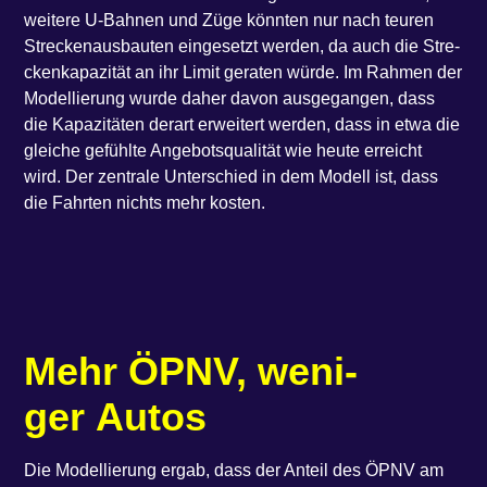
wei­te­re U‑Bahnen und Züge könn­ten nur nach teu­ren
Stre­cken­aus­bau­ten ein­ge­setzt wer­den, da auch die Stre­
cken­ka­pa­zi­tät an ihr Limit gera­ten wür­de. Im Rah­men der
Model­lie­rung wur­de daher davon aus­ge­gan­gen, dass
die Kapa­zi­tä­ten der­art erwei­tert wer­den, dass in etwa die
glei­che gefühl­te Ange­bots­qua­li­tät wie heu­te erreicht
wird. Der zen­tra­le Unter­schied in dem Modell ist, dass
die Fahr­ten nichts mehr kosten.
Mehr ÖPNV, weni­
ger Autos
Die Model­lie­rung ergab, dass der Anteil des ÖPNV am