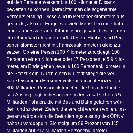
auf den Per­so­nen­ver­kehr bis 100 Kilo­me­ter Distanz
bewer­ten zu kön­nen, betrach­tet man die soge­nann­te
Ver­kehrs­leis­tung. Die­se wird in Per­so­nen­ki­lo­me­tern aus­
ge­drückt, also der Fra­ge, wie vie­le Men­schen inner­halb
eines Jah­res wie vie­le Kilo­me­ter ins­ge­samt bzw. mit den
ein­zel­nen Ver­kehrs­ar­ten zurück­le­gen. Hier­bei sind Per­
so­nen­ki­lo­me­ter nicht mit Fahr­zeug­ki­lo­me­tern gleich­zu­
set­zen. Ob eine Per­son 100 Kilo­me­ter zurück­legt, 100
Per­so­nen einen Kilo­me­ter oder 17 Per­so­nen je 5,9 Kilo­
me­ter, am Ende gehen jeweils 100 Per­so­nen­ki­lo­me­ter in
die Sta­tis­tik ein. Durch einen Null­ta­rif stie­ge die Ver­
kehrs­leis­tung im Per­so­nen­ver­kehr um acht Pro­zent auf
802 Mil­li­ar­den Per­so­nen­ki­lo­me­ter. Die Ursa­che für die­
sen Anstieg liegt ins­be­son­de­re in den zusätz­li­chen 5,5
Mil­li­ar­den Fahr­ten, die mit Bus und Bahn gefah­ren wür­
den, und ande­ren Zie­len, die erreicht wer­den wol­len. Ins­
ge­samt wür­de sich die Beför­de­rungs­leis­tung des ÖPNV
nahe­zu ver­dop­peln. Sie steigt um 89 Pro­zent von 115
Mil­li­ar­den auf 217 Mil­li­ar­den Personenkilometer.