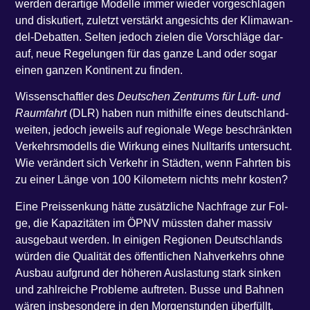
wer­den der­ar­ti­ge Model­le immer wie­der vor­ge­schla­gen
und dis­ku­tiert, zuletzt ver­stärkt ange­sichts der Kli­ma­wan­
del-Debat­ten. Sel­ten jedoch zie­len die Vor­schlä­ge dar­
auf, neue Rege­lun­gen für das gan­ze Land oder sogar
einen gan­zen Kon­ti­nent zu finden.
Wis­sen­schaft­ler des
Deut­schen Zen­trums für Luft- und
Raum­fahrt
(DLR) haben nun mit­hil­fe eines deutsch­land­
wei­ten, jedoch jeweils auf regio­na­le Wege beschränk­ten
Ver­kehrs­mo­dells die Wir­kung eines Null­ta­rifs unter­sucht.
Wie ver­än­dert sich Ver­kehr in Städ­ten, wenn Fahr­ten bis
zu einer Län­ge von 100 Kilo­me­tern nichts mehr kosten?
Eine Preis­sen­kung hät­te zusätz­li­che Nach­fra­ge zur Fol­
ge, die Kapa­zi­tä­ten im ÖPNV müss­ten daher mas­siv
aus­ge­baut wer­den. In eini­gen Regio­nen Deutsch­lands
wür­den die Qua­li­tät des öffent­li­chen Nah­ver­kehrs ohne
Aus­bau auf­grund der höhe­ren Aus­las­tung stark sin­ken
und zahl­rei­che Pro­ble­me auf­tre­ten. Bus­se und Bah­nen
wären ins­be­son­de­re in den Mor­gen­stun­den über­füllt,