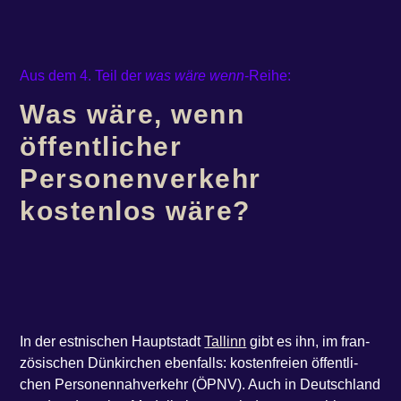
Aus dem 4. Teil der
was wäre wenn
-Reihe:
Was wäre, wenn
öffentlicher
Personenverkehr
kostenlos wäre?
In der est­ni­schen Haupt­stadt
Tal­linn
gibt es ihn, im fran­
zö­si­schen Dün­kir­chen eben­falls: kos­ten­frei­en öffent­li­
chen Per­so­nen­nah­ver­kehr (ÖPNV). Auch in Deutsch­land