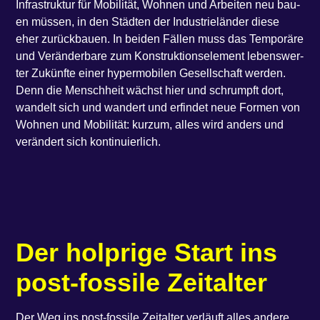
Infra­struk­tur für Mobi­li­tät, Woh­nen und Arbei­ten neu bau­
en müs­sen, in den Städ­ten der Indus­trie­län­der die­se
eher zurück­bau­en. In bei­den Fäl­len muss das Tem­po­rä­re
und Ver­än­der­ba­re zum Kon­struk­ti­ons­ele­ment lebens­wer­
ter Zukünf­te einer hyper­mo­bi­len Gesell­schaft wer­den.
Denn die Mensch­heit wächst hier und schrumpft dort,
wan­delt sich und wan­dert und erfin­det neue For­men von
Woh­nen und Mobi­li­tät: kurz­um, alles wird anders und
ver­än­dert sich kontinuierlich.
Der holp­ri­ge Start ins
post-fos­si­le Zeitalter
Der Weg ins post-fos­si­le Zeit­al­ter ver­läuft alles ande­re