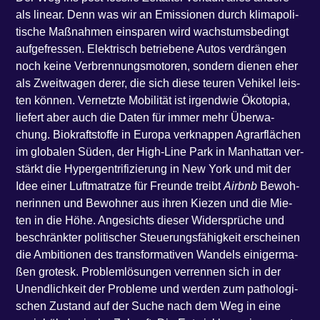
als line­ar. Denn was wir an Emis­sio­nen durch kli­ma­po­li­
ti­sche Maß­nah­men ein­spa­ren wird wachs­tums­be­dingt
auf­ge­fres­sen. Elek­trisch betrie­be­ne Autos ver­drän­gen
noch kei­ne Ver­bren­nungs­mo­to­ren, son­dern die­nen eher
als Zweit­wa­gen derer, die sich die­se teu­ren Vehi­kel leis­
ten kön­nen. Ver­netz­te Mobi­li­tät ist irgend­wie Öko­to­pia,
lie­fert aber auch die Daten für immer mehr Über­wa­
chung. Bio­kraft­stof­fe in Euro­pa ver­knap­pen Agrar­flä­chen
im glo­ba­len Süden, der High-Line Park in Man­hat­tan ver­
stärkt die Hyper­gen­tri­fi­zie­rung in New York und mit der
Idee einer Luft­ma­trat­ze für Freun­de treibt
Airb­nb
Bewoh­
ne­rin­nen und Bewoh­ner aus ihren Kie­zen und die Mie­
ten in die Höhe. Ange­sichts die­ser Wider­sprü­che und
beschränk­ter poli­ti­scher Steue­rungs­fä­hig­keit erschei­nen
die Ambi­tio­nen des trans­for­ma­ti­ven Wan­dels eini­ger­ma­
ßen gro­tesk. Pro­blem­lö­sun­gen ver­ren­nen sich in der
Unend­lich­keit der Pro­ble­me und wer­den zum patho­lo­gi­
schen Zustand auf der Suche nach dem Weg in eine