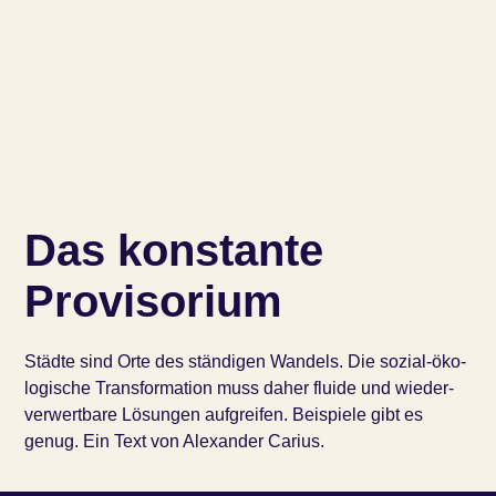
Das konstante
Provisorium
Städ­te sind Orte des stän­di­gen Wan­dels. Die sozi­al-öko­
lo­gi­sche Trans­for­ma­ti­on muss daher flui­de und wie­der­
ver­wert­ba­re Lösun­gen auf­grei­fen. Bei­spie­le gibt es
genug. Ein Text von Alexander Carius.