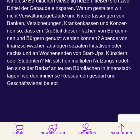
wir die­se Büro­flä­chen viel­sei­tig nut­zen, lie­ßen sich zwei
Drit­tel der Gebäu­de einsparen. Warum gestal­ten wir
nicht Ver­wal­tungs­ge­bäu­de und Nie­der­las­sun­gen von
Ban­ken, Ver­si­che­run­gen, Kran­ken­kas­sen und Kon­zer­
nen so, dass ein Groß­teil die­ser Flä­chen von Bür­ge­rin­
nen und Bür­gern genutzt wer­den kön­nen? Abends von
finanz­schwa­chen ana­lo­gen sozia­len Initia­ti­ven oder
nachts und an Wochen­en­den von Start-Ups, Künst­lern
oder Stu­den­ten? Mit sol­chen mul­ti­plen Nut­zungs­mo­del­
len sinkt der Bedarf an teu­ren Büro­flä­chen in Innen­stadt­
la­gen, wer­den immense Res­sour­cen gespart und
Geschäfts­vier­tel belebt.
3. Rena­tu­rie­rung der Innenstädte
SHOP
NEWSLETTER
SPENDEN
NACH OBEN
Die Rena­tu­rie­rung ver­sie­gel­ter Flä­chen an den Ufern