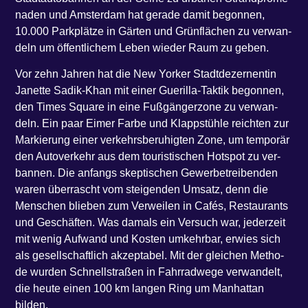
na­den und Ams­ter­dam hat gera­de damit begon­nen,
10.000 Park­plät­ze in Gär­ten und Grün­flä­chen zu ver­wan­
deln um öffent­li­chem Leben wie­der Raum zu geben.
Vor zehn Jah­ren hat die New Yor­ker Stadt­de­zer­nen­tin
Janet­te Sadik-Khan mit einer Gue­ril­la-Tak­tik begon­nen,
den Times Squa­re in eine Fuß­gän­ger­zo­ne zu ver­wan­
deln. Ein paar Eimer Far­be und Klapp­stüh­le reich­ten zur
Mar­kie­rung einer ver­kehrs­be­ru­hig­ten Zone, um tem­po­rär
den Auto­ver­kehr aus dem tou­ris­ti­schen Hot­spot zu ver­
ban­nen. Die anfangs skep­ti­schen Gewer­be­trei­ben­den
waren über­rascht vom stei­gen­den Umsatz, denn die
Men­schen blie­ben zum Ver­wei­len in Cafés, Restau­rants
und Geschäf­ten. Was damals ein Ver­such war, jeder­zeit
mit wenig Auf­wand und Kos­ten umkehr­bar, erwies sich
als gesell­schaft­lich akzep­ta­bel. Mit der glei­chen Metho­
de wur­den Schnell­stra­ßen in Fahr­rad­we­ge ver­wan­delt,
die heu­te einen 100 km lan­gen Ring um Man­hat­tan
bilden.