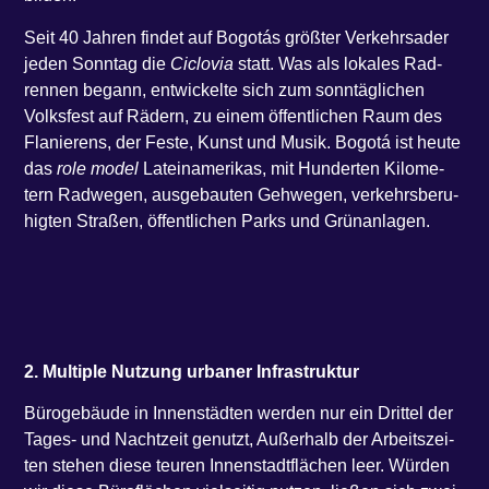
Seit 40 Jah­ren fin­det auf Bogo­tás größ­ter Ver­kehrs­ader
jeden Sonn­tag die
Ciclo­via
statt. Was als loka­les Rad­
ren­nen begann, ent­wi­ckel­te sich zum sonn­täg­li­chen
Volks­fest auf Rädern, zu einem öffent­li­chen Raum des
Fla­nie­rens, der Fes­te, Kunst und Musik. Bogo­tá ist heu­te
das
role model
Latein­ame­ri­kas, mit Hun­der­ten Kilo­me­
tern Rad­we­gen, aus­ge­bau­ten Geh­we­gen, ver­kehrs­be­ru­
hig­ten Stra­ßen, öffent­li­chen Parks und Grünanlagen.
2. Mul­ti­ple Nut­zung urba­ner Infrastruktur
Büro­ge­bäu­de in Innen­städ­ten wer­den nur ein Drit­tel der
Tages- und Nacht­zeit genutzt, Außer­halb der Arbeits­zei­
ten ste­hen die­se teu­ren Innen­stadt­flä­chen leer. Wür­den