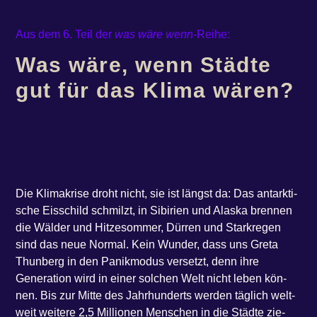
Aus dem 6. Teil der
was wäre wenn
-Reihe:
Was wäre, wenn Städte
gut für das Klima wären?
Die Kli­ma­kri­se droht nicht, sie ist längst da: Das ant­ark­ti­
sche Eis­schild schmilzt, in Sibi­ri­en und Alas­ka bren­nen
die Wäl­der und Hit­ze­s­om­mer, Dür­ren und Stark­re­gen
sind das neue Nor­mal. Kein Wun­der, dass uns Gre­ta
Thun­berg in den Panik­mo­dus ver­setzt, denn ihre
Genera­ti­on wird in einer sol­chen Welt nicht leben kön­
nen. Bis zur Mit­te des Jahr­hun­derts wer­den täg­lich welt­
weit wei­te­re 2,5 Mil­lio­nen Men­schen in die Städ­te zie­