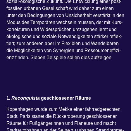
sozi­al-öko­lo­gi­sche Zukunft. Die Ent­wick­lung einer post-
fos­si­len urba­nen Gesell­schaft wird daher zum einen
unter den Bedin­gun­gen von Unsi­cher­heit ver­stärkt in den
Modus des Tem­po­rä­ren wech­seln müs­sen, der mit Kurs­
kor­rek­tu­ren und Wider­sprü­chen umzu­ge­hen lernt und
öko­lo­gi­sche und sozia­le Not­wen­dig­kei­ten stär­ker reflek­
tiert; zum ande­ren aber im Fle­xi­blen und Wan­del­ba­ren
die Mög­lich­kei­ten von Syn­er­gi­en und Res­sour­cen­ef­fi­zi­
enz fin­den. Sie­ben Bei­spie­le sol­len dies aufzeigen.
1
. Recon­quis­ta
geschlos­se­ner Räume
Kopen­ha­gen wur­de zum Mek­ka einer fahr­rad­ge­rech­ten
Stadt, Paris star­tet die Rück­erobe­rung geschlos­se­ner
Räu­me für Fuß­gän­ge­rin­nen und Fla­neu­re und macht
Stadt­au­to­bah­nen an der Sei­ne zu urba­nen Strand­pro­me­