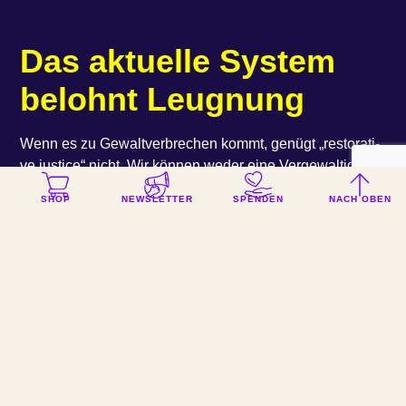
Das aktu­el­le Sys­tem
belohnt Leugnung
Wenn es zu Gewalt­ver­bre­chen kommt, genügt ​„res­to­ra­ti­
ve jus­ti­ce“ nicht. Wir kön­nen weder eine Ver­ge­wal­ti­gung
rück­gän­gig machen, noch einen Toten wie­der zum
SHOP
NEWSLETTER
SPENDEN
NACH OBEN
Leben erwe­cken. Hier hilft das Kon­zept der ​„trans­for­ma­ti­
ve jus­ti­ce“, bei dem immer die ver­letz­te Per­son und ihre
Gene­sung im Mit­tel­punkt steht. Die Geschä­dig­ten müs­
sen sich gehört füh­len und wis­sen, dass der oder die
Täter zur Ver­ant­wor­tung gezo­gen wer­den. Man spricht
von ​„trans­for­ma­ti­ver Gerech­tig­keit“, weil das Ziel nach­
hal­ti­ge Ver­än­de­run­gen sind. Es geht um die Fol­gen und
sozia­len Bedin­gun­gen der Tat. Kon­flik­te fin­den nie­mals
nur zwi­schen zwei Men­schen statt. Sie sind immer auch
durch grö­ße­re Fak­to­ren beein­flusst, sei es die Fami­lie,