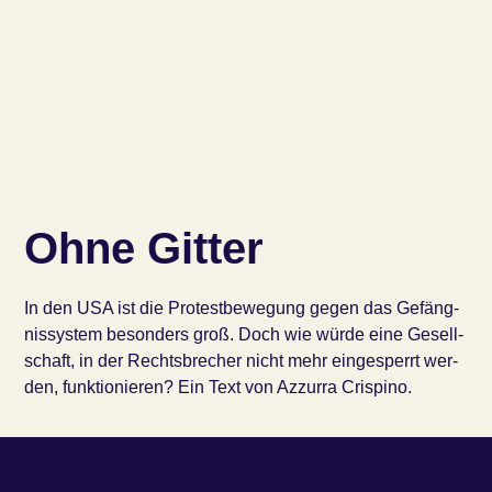
Ohne Git­ter
In den USA ist die Pro­test­be­we­gung gegen das Gefäng­
nis­sys­tem beson­ders groß. Doch wie wür­de eine Gesell­
schaft, in der Rechts­bre­cher nicht mehr ein­ge­sperrt wer­
den, funktionieren? Ein Text von Azzurra Crispino.