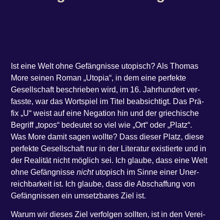
Ist eine Welt ohne Gefäng­nis­se uto­pisch? Als Tho­mas
More sei­nen Roman ​„Uto­pia“, in dem eine per­fek­te
Gesell­schaft beschrie­ben wird, im 16. Jahr­hun­dert ver­
fass­te, war das Wort­spiel im Titel beab­sich­tigt. Das Prä­
fix ​„U“ weist auf eine Nega­ti­on hin und der grie­chi­sche
Begriff ​„topos“ bedeu­tet so viel wie ​„Ort“ oder ​„Platz“.
Was More damit sagen woll­te? Dass die­ser Platz, die­se
per­fek­te Gesell­schaft nur in der Lite­ra­tur exis­tier­te und in
der Rea­li­tät nicht mög­lich sei. Ich glau­be, dass eine Welt
ohne Gefäng­nis­se
nicht
uto­pisch im Sin­ne einer Uner­
reich­bar­keit ist. Ich glau­be, dass die Abschaf­fung von
Gefäng­nis­sen ein umsetz­ba­res Ziel ist.
War­um wir die­ses Ziel ver­fol­gen soll­ten, ist in den Ver­ei­