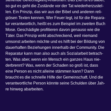
so gut es geht die Zustän­de vor der Tat wie­der­her­zu­stel­
len. Ein Prin­zip, das wir aus der Bibel und ande­ren reli­
giö­sen Tex­ten ken­nen. Wer Feu­er legt, ist für die Repa­ra­
tur ver­ant­wort­lich, heißt es zum Bei­spiel im zwei­ten Buch
Mose. Geschä­dig­te pro­fi­tie­ren davon genau­so wie die
Täter. Das Prin­zip wirkt abschre­ckend, weil nie­mand
umsonst arbei­ten möch­te und es hilft bei der Bil­dung von
dau­er­haf­ten Bezie­hun­gen inner­halb der Com­mu­ni­ty. Die
Repa­ra­tur kann man also auch als Sozi­al­ar­beit betrach­
ten. Was aber, wenn ein Mensch ein gan­zes Haus nie­
der­brennt? Was, wenn der Scha­den so groß ist, dass
eine Per­son es nicht allei­ne stäm­men kann? Dann
braucht es die schnel­le Hil­fe der Gemein­schaft. Und die
ver­ant­wort­li­che Per­son könn­te sei­ne Schul­den über Jah­
re hin­weg abarbeiten.