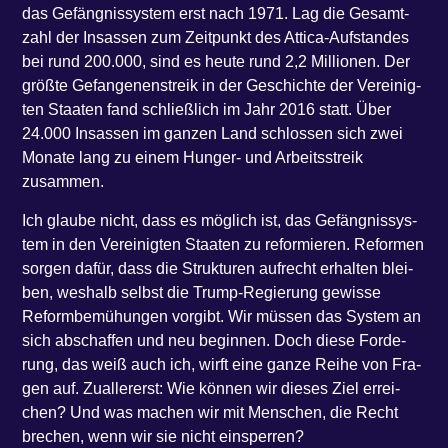
das Gefäng­nis­sys­tem erst nach 1971. Lag die Gesamt­
zahl der Insas­sen zum Zeit­punkt des Atti­ca-Auf­stan­des
bei rund 200.000, sind es heu­te rund 2,2 Mil­lio­nen. Der
größ­te Gefan­ge­nen­streik in der Geschich­te der Ver­ei­nig­
ten Staa­ten fand schließ­lich im Jahr 2016 statt. Über
24.000 Insas­sen im gan­zen Land schlos­sen sich zwei
Mona­te lang zu einem Hun­ger- und Arbeits­streik
zusammen.
Ich glau­be nicht, dass es mög­lich ist, das Gefäng­nis­sys­
tem in den Ver­ei­nig­ten Staa­ten zu refor­mie­ren. Refor­men
sor­gen dafür, dass die Struk­tu­ren auf­recht erhal­ten blei­
ben, wes­halb selbst die Trump-Regie­rung gewis­se
Reform­be­mü­hun­gen vor­gibt. Wir müs­sen das Sys­tem an
sich abschaf­fen und neu begin­nen. Doch die­se For­de­
rung, das weiß auch ich, wirft eine gan­ze Rei­he von Fra­
gen auf. Zual­ler­erst: Wie kön­nen wir die­ses Ziel errei­
chen? Und was machen wir mit Men­schen, die Recht
bre­chen, wenn wir sie nicht einsperren?