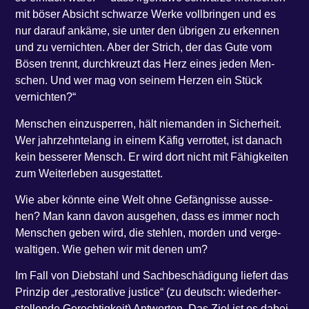
mit böser Absicht schwar­ze Wer­ke voll­brin­gen und es
nur dar­auf ankä­me, sie unter den übri­gen zu erken­nen
und zu ver­nich­ten. Aber der Strich, der das Gute vom
Bösen trennt, durch­kreuzt das Herz eines jeden Men­
schen. Und wer mag von sei­nem Her­zen ein Stück
vernichten?“
Men­schen ein­zu­sper­ren, hält nie­man­den in Sicher­heit.
Wer jahr­zehn­te­lang in einem Käfig ver­rot­tet, ist danach
kein bes­se­rer Mensch. Er wird dort nicht mit Fähig­kei­ten
zum Wei­ter­le­ben ausgestattet.
Wie aber könn­te eine Welt ohne Gefäng­nis­se aus­se­
hen? Man kann davon aus­ge­hen, dass es immer noch
Men­schen geben wird, die steh­len, mor­den und ver­ge­
wal­ti­gen. Wie gehen wir mit denen um?
Im Fall von Dieb­stahl und Sach­be­schä­di­gung lie­fert das
Prin­zip der ​„res­to­ra­ti­ve jus­ti­ce“ (zu deutsch: wie­der­her­
stel­len­de Gerech­tig­keit) Ant­wor­ten. Das Ziel ist es dabei,