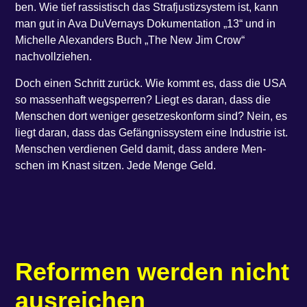
ben. Wie tief ras­sis­tisch das Straf­jus­tiz­sys­tem ist, kann
man gut in Ava DuVer­nays Doku­men­ta­ti­on ​„13“ und in
Michel­le Alex­an­ders Buch ​„The New Jim Crow“
nachvollziehen.
Doch einen Schritt zurück. Wie kommt es, dass die USA
so mas­sen­haft weg­sper­ren? Liegt es dar­an, dass die
Men­schen dort weni­ger geset­zes­kon­form sind? Nein, es
liegt dar­an, dass das Gefäng­nis­sys­tem eine Indus­trie ist.
Men­schen ver­die­nen Geld damit, dass ande­re Men­
schen im Knast sit­zen. Jede Men­ge Geld.
Refor­men wer­den nicht
ausreichen