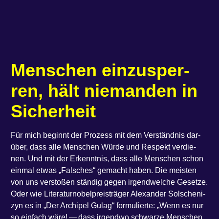
Men­schen ein­zu­sper­
ren, hält nie­man­den in
Sicherheit
Für mich beginnt der Pro­zess mit dem Ver­ständ­nis dar­
über, dass alle Men­schen Wür­de und Respekt ver­die­
nen. Und mit der Erkennt­nis, dass alle Men­schen schon
ein­mal etwas ​„Fal­sches“ gemacht haben. Die meis­ten
von uns ver­sto­ßen stän­dig gegen irgend­wel­che Geset­ze.
Oder wie Lite­ra­tur­no­bel­preis­trä­ger Alex­an­der Sol­sche­ni­
zyn es in ​„Der Archi­pel Gulag“ for­mu­lier­te: ​„Wenn es nur
so ein­fach wäre! — dass irgend­wo schwar­ze Men­schen