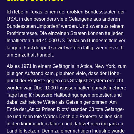
Ich lebe in Texas, einem der größ­ten Bun­des­staa­ten der
USA, in den beson­ders vie­le Gefan­ge­ne aus ande­ren
Bun­des­sta­ten ​„impor­tiert“ wer­den. Und zwar aus rei­nem
Pro­fit­in­ter­es­se. Die ein­zel­nen Staa­ten kön­nen für jeden
Inhaf­tier­ten rund 45.000 US-Dol­lar an Bun­des­mit­teln ver­
lan­gen. Fast dop­pelt so viel wer­den fäl­lig, wenn es sich
um Ein­zel­haft handelt.
Als es 1971 in einem Gefäng­nis in Atti­ca, New York, zum
blu­ti­gen Auf­stand kam, glaub­ten vie­le, dass der Höhe­
punkt der Pro­tes­te gegen das Straf­jus­tiz­sys­tem erreicht
wor­den war. Über 1000 Insas­sen hat­ten damals meh­re­re
Tage lang für bes­se­re Haft­be­din­gun­gen pro­tes­tiert und
dabei zahl­rei­che Wär­ter als Gei­seln genom­men. Am
Ende der ​„Atti­ca Pri­son Riots“ stan­den 33 tote Gefan­ge­
ne und zehn tote Wär­ter. Doch die Pro­tes­te soll­ten sich
in den kom­men­den Jah­ren und Jahr­zehn­ten im gan­zen
Land fort­set­zen. Denn zu einer rich­ti­gen Indus­trie wur­de