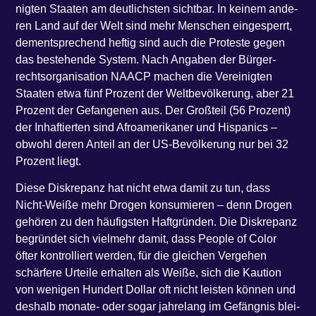
nig­ten Staa­ten am deut­lichs­ten sicht­bar. In kei­nem ande­
ren Land auf der Welt sind mehr Men­schen ein­ge­sperrt,
dem­entspre­chend hef­tig sind auch die Pro­tes­te gegen
das bestehen­de Sys­tem. Nach Anga­ben der Bür­ger­
rechts­or­ga­ni­sa­ti­on NAACP machen die Ver­ei­nig­ten
Staa­ten etwa fünf Pro­zent der Welt­be­völ­ke­rung, aber 21
Pro­zent der Gefan­ge­nen aus. Der Groß­teil (56 Pro­zent)
der Inhaf­tier­ten sind Afro­ame­ri­ka­ner und His­pa­nics –
obwohl deren Anteil an der US-Bevöl­ke­rung nur bei 32
Pro­zent liegt.
Die­se Dis­kre­panz hat nicht etwa damit zu tun, dass
Nicht-Wei­ße mehr Dro­gen kon­su­mie­ren – denn Dro­gen
gehö­ren zu den häu­figs­ten Haft­grün­den. Die Dis­kre­panz
begrün­det sich viel­mehr damit, dass Peop­le of Color
öfter kon­trol­liert wer­den, für die glei­chen Ver­ge­hen
schär­fe­re Urtei­le erhal­ten als Wei­ße, sich die Kau­ti­on
von weni­gen Hun­dert Dol­lar oft nicht leis­ten kön­nen und
des­halb mona­te- oder sogar jah­re­lang im Gefäng­nis blei­