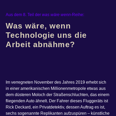
Aus dem 8. Teil der
was wäre wenn
-Reihe:
Was wäre, wenn
Technologie uns die
Arbeit abnähme?
Im ver­reg­ne­ten Novem­ber des Jah­res 2019 erhebt sich
in einer ame­ri­ka­ni­schen Mil­lio­nen­me­tro­po­le etwas aus
dem düs­te­ren Moloch der Stra­ßen­schluch­ten, das einem
flie­gen­den Auto ähnelt. Der Fah­rer die­ses Flug­ge­räts ist
Rick Deckard, ein Pri­vat­de­tek­tiv, des­sen Auf­trag es ist,
sechs soge­nann­te Repli­kan­ten auf­zu­spü­ren – künst­li­che