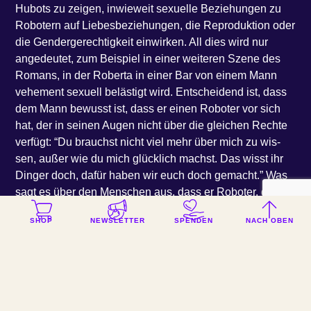
Hubots zu zei­gen, inwie­weit sexu­el­le Bezie­hun­gen zu
Robo­tern auf Lie­bes­be­zie­hun­gen, die Repro­duk­ti­on oder
die Gen­der­ge­rech­tig­keit ein­wir­ken. All dies wird nur
ange­deu­tet, zum Bei­spiel in einer wei­te­ren Sze­ne des
Romans, in der Rober­ta in einer Bar von einem Mann
vehe­ment sexu­ell beläs­tigt wird. Ent­schei­dend ist, dass
dem Mann bewusst ist, dass er einen Robo­ter vor sich
hat, der in sei­nen Augen nicht über die glei­chen Rech­te
ver­fügt: ​“Du brauchst nicht viel mehr über mich zu wis­
sen, außer wie du mich glück­lich machst. Das wisst ihr
Din­ger doch, dafür haben wir euch doch gemacht.” Was
sagt es über den Men­schen aus, dass er Robo­ter, die
ihm ähn­lich sehen und zu denen er ähn­li­che Emo­tio­nen
SHOP
NEWSLETTER
SPENDEN
NACH OBEN
aus­bil­det wie zu ande­ren Men­schen, aus­beu­tet, sexu­ell
beläs­tigt und ihnen Gewalt antut?