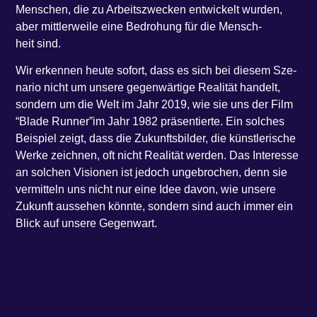
Men­schen, die zu Arbeits­zwe­cken ent­wi­ckelt wur­den,
aber mitt­ler­wei­le eine Bedro­hung für die Mensch­
heit sind.
Wir erken­nen heu­te sofort, dass es sich bei die­sem Sze­
na­rio nicht um unse­re gegen­wär­ti­ge Rea­li­tät han­delt,
son­dern um die Welt im Jahr 2019, wie sie uns der Film ​
“Bla­de Run­ner”im Jahr 1982 prä­sen­tier­te. Ein sol­ches
Bei­spiel zeigt, dass die Zukunfts­bil­der, die künst­le­ri­sche
Wer­ke zeich­nen, oft nicht Rea­li­tät wer­den. Das Inter­es­se
an sol­chen Visio­nen ist jedoch unge­bro­chen, denn sie
ver­mit­teln uns nicht nur eine Idee davon, wie unse­re
Zukunft aus­se­hen könn­te, son­dern sind auch immer ein
Blick auf unse­re Gegenwart.