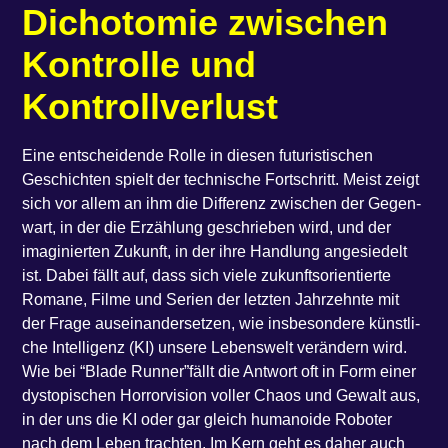
Dicho­to­mie zwi­schen
Kon­trol­le und
Kontrollverlust
Eine ent­schei­den­de Rol­le in die­sen futu­ris­ti­schen
Geschich­ten spielt der tech­ni­sche Fort­schritt. Meist zeigt
sich vor allem an ihm die Dif­fe­renz zwi­schen der Gegen­
wart, in der die Erzäh­lung geschrie­ben wird, und der
ima­gi­nier­ten Zukunft, in der ihre Hand­lung ange­sie­delt
ist. Dabei fällt auf, dass sich vie­le zukunfts­ori­en­tier­te
Roma­ne, Fil­me und Seri­en der letz­ten Jahr­zehn­te mit
der Fra­ge aus­ein­an­der­set­zen, wie ins­be­son­de­re künst­li­
che Intel­li­genz (KI) unse­re Lebens­welt ver­än­dern wird.
Wie bei ​“Bla­de Run­ner”fällt die Ant­wort oft in Form einer
dys­to­pi­schen Hor­ror­vi­si­on vol­ler Cha­os und Gewalt aus,
in der uns die KI oder gar gleich huma­noi­de Robo­ter
nach dem Leben trach­ten. Im Kern geht es daher auch