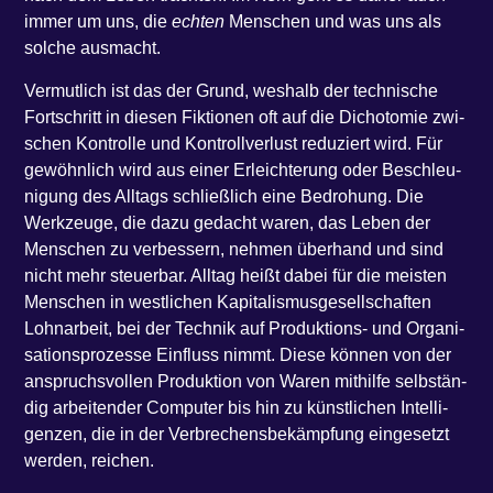
immer um uns, die
ech­ten
Men­schen und was uns als
sol­che ausmacht.
Ver­mut­lich ist das der Grund, wes­halb der tech­ni­sche
Fort­schritt in die­sen Fik­tio­nen oft auf die Dicho­to­mie zwi­
schen Kon­trol­le und Kon­troll­ver­lust redu­ziert wird. Für
gewöhn­lich wird aus einer Erleich­te­rung oder Beschleu­
ni­gung des All­tags schließ­lich eine Bedro­hung. Die
Werk­zeu­ge, die dazu gedacht waren, das Leben der
Men­schen zu ver­bes­sern, neh­men über­hand und sind
nicht mehr steu­er­bar. All­tag heißt dabei für die meis­ten
Men­schen in west­li­chen Kapi­ta­lis­mus­ge­sell­schaf­ten
Lohn­ar­beit, bei der Tech­nik auf Pro­duk­ti­ons- und Orga­ni­
sa­ti­ons­pro­zes­se Ein­fluss nimmt. Die­se kön­nen von der
anspruchs­vol­len Pro­duk­ti­on von Waren mit­hil­fe selb­stän­
dig arbei­ten­der Com­pu­ter bis hin zu künst­li­chen Intel­li­
gen­zen, die in der Ver­bre­chens­be­kämp­fung ein­ge­setzt
wer­den, reichen.