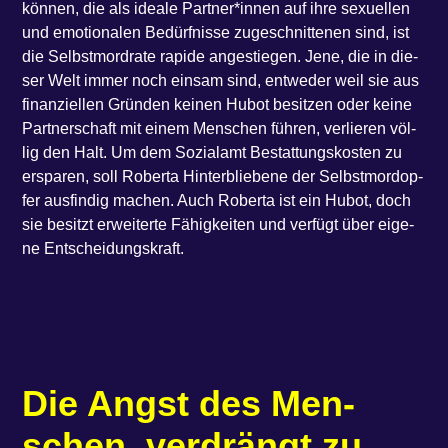
kön­nen, die als idea­le Partner*innen auf ihre sexu­el­len
und emo­tio­na­len Bedürf­nis­se zuge­schnit­te­nen sind, ist
die Selbst­mord­ra­te rapi­de ange­stie­gen. Jene, die in die­
ser Welt immer noch ein­sam sind, ent­we­der weil sie aus
finan­zi­el­len Grün­den kei­nen Hubot besit­zen oder kei­ne
Part­ner­schaft mit einem Men­schen füh­ren, ver­lie­ren völ­
lig den Halt. Um dem Sozi­al­amt Bestat­tungs­kos­ten zu
erspa­ren, soll Rober­ta Hin­ter­blie­be­ne der Selbst­mord­op­
fer aus­fin­dig machen. Auch Rober­ta ist ein Hubot, doch
sie besitzt erwei­ter­te Fähig­kei­ten und ver­fügt über eige­
ne Entscheidungskraft.
Die Angst des Men­
schen, ver­drängt zu