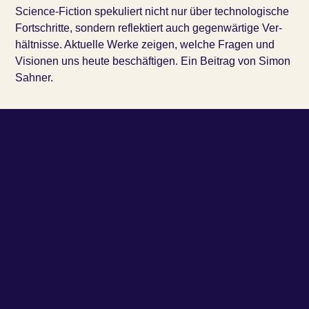
Sci­ence-Fic­tion spe­ku­liert nicht nur über tech­no­lo­gi­sche
Fort­schrit­te, son­dern reflek­tiert auch gegen­wär­ti­ge Ver­
hält­nis­se. Aktu­el­le Wer­ke zei­gen, wel­che Fra­gen und
Visio­nen uns heu­te beschäftigen. Ein Beitrag von Simon
Sahner.