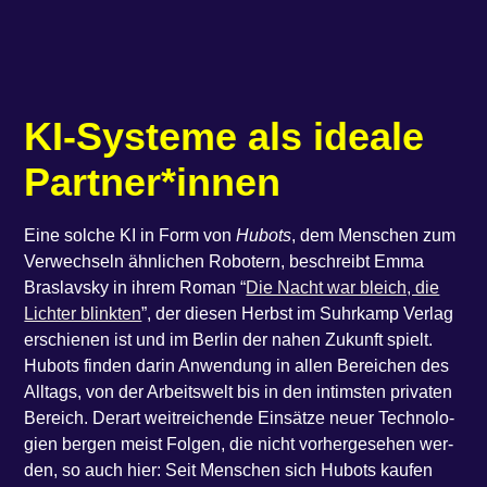
KI-Sys­te­me als idea­le
Partner*innen
Eine sol­che KI in Form von
Hubots
, dem Men­schen zum
Ver­wech­seln ähn­li­chen Robo­tern, beschreibt Emma
Bras­lavs­ky in ihrem Roman ​“
Die Nacht war bleich, die
Lich­ter blink­ten
”, der die­sen Herbst im Suhr­kamp Ver­lag
erschie­nen ist und im Ber­lin der nahen Zukunft spielt.
Hubots fin­den dar­in Anwen­dung in allen Berei­chen des
All­tags, von der Arbeits­welt bis in den intims­ten pri­va­ten
Bereich. Der­art weit­rei­chen­de Ein­sät­ze neu­er Tech­no­lo­
gi­en ber­gen meist Fol­gen, die nicht vor­her­ge­se­hen wer­
den, so auch hier: Seit Men­schen sich Hubots kau­fen