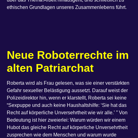
ethi­schen Grund­la­gen unse­res Zusam­men­le­bens führt.
Neue Robo­ter­rech­te im
alten Patriarchat
Rober­ta wird als Frau gele­sen, was sie einer ver­stärk­ten
Gefahr sexu­el­ler Beläs­ti­gung aus­setzt. Dar­auf weist der
Poli­zei­di­rek­tor hin, wenn er klar­stellt, Rober­ta sei kei­ne ​
“Sex­pup­pe und auch kei­ne Haus­halts­hil­fe: ​‘Sie hat das
Recht auf kör­per­li­che Unver­sehrt­heit wie wir alle.’ ” Von
Bedeu­tung ist hier zwei­er­lei: War­um wür­den wir einem
Hubot das glei­che Recht auf kör­per­li­che Unver­sehrt­heit
zuspre­chen wie dem Men­schen und war­um wur­de