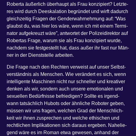
Rober­ta äußer­lich über­haupt als Frau kon­zi­piert? Letz­te­
res wird durch Dees­ka­la­ti­on begrün­det und wirft dadurch
gleich­zei­tig Fra­gen der Gen­der­wahr­neh­mung auf: ​“Was
glaubst du, was hier los wäre, wenn ich mit einem Ter­mi­
na­tor auf­ge­kreuzt wäre”, ant­wor­tet der Poli­zei­di­rek­tor auf
Rober­tas Fra­ge, war­um sie als Frau kon­zi­piert wur­de,
nach­dem sie fest­ge­stellt hat, dass außer ihr fast nur Män­
ner in der Dienst­stel­le arbeiten.
Die Fra­ge nach den Rech­ten ver­weist auf unser Selbst­
ver­ständ­nis als Men­schen. Wie ver­än­dert es sich, wenn
intel­li­gen­te Maschi­nen nicht nur schnel­ler und krea­ti­ver
den­ken als wir, son­dern auch unse­re emo­tio­na­len und
sexu­el­len Bedürf­nis­se befrie­di­gen? Soll­te es irgend­
wann tat­säch­lich Hubots oder ähn­li­che Robo­ter geben,
müs­sen wir uns fra­gen, wel­chen Grad der Mensch­lich­
keit wir ihnen zuspre­chen und wel­che ethi­schen und
recht­li­chen Impli­ka­tio­nen sich dar­aus erge­ben. Nahe­lie­
gend wäre es im Roman etwa gewe­sen, anhand der