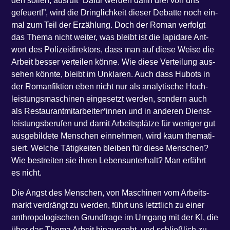
den sol­len, aus­ruft ​“Dafür wer­den dann drei von uns
gefeu­ert!”, wird die Dring­lich­keit die­ser Debat­te noch ein­
mal zum Teil der Erzäh­lung. Doch der Roman ver­folgt
das The­ma nicht wei­ter, was bleibt ist die lapi­da­re Ant­
wort des Poli­zei­di­rek­tors, dass man auf die­se Wei­se die
Arbeit bes­ser ver­tei­len kön­ne. Wie die­se Ver­tei­lung aus­
se­hen könn­te, bleibt im Unkla­ren. Auch dass Hubots in
der Roman­fik­ti­on eben nicht nur als ana­ly­ti­sche Hoch­
leis­tungs­ma­schi­nen ein­ge­setzt wer­den, son­dern auch
als Restaurantmitarbeiter*innen und in ande­ren Dienst­
leis­tungs­be­ru­fen und damit Arbeits­plät­ze für weni­ger gut
aus­ge­bil­de­te Men­schen ein­neh­men, wird kaum the­ma­ti­
siert. Wel­che Tätig­kei­ten blei­ben für die­se Men­schen?
Wie bestrei­ten sie ihren Lebens­un­ter­halt? Man erfährt
es nicht.
Die Angst des Men­schen, von Maschi­nen vom Arbeits­
markt ver­drängt zu wer­den, führt uns letzt­lich zu einer
anthro­po­lo­gi­schen Grund­fra­ge im Umgang mit der KI, die
über das The­ma Arbeit hin­aus­geht, und schließ­lich zu