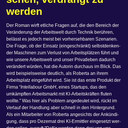
werden
Der Roman wirft etli­che Fra­gen auf, die den Bereich der
Ver­än­de­rung der Arbeits­welt durch Tech­nik berüh­ren,
belässt es jedoch meist bei vor­her­seh­ba­ren Sze­na­ri­en.
Die Fra­ge, ob der Ein­satz (ein­ge­schränkt) selbst­den­ken­
der Maschi­nen zum Ver­lust von Arbeits­plät­zen führt und
wie unse­re Arbeits­welt und unser Pri­vat­le­ben dadurch
ver­än­dert wür­den, hat die Autorin durch­aus im Blick. Das
wird bei­spiels­wei­se deut­lich, als Rober­ta an ihrem
Arbeits­platz ein­ge­führt wird. Sie ist das ers­te Pro­dukt der
Fir­ma ​“
Intel­la­bour GmbH
, eines Star­tups, das den
umkämpf­ten Arbeits­markt mit KI-Arbeits­kräf­ten flu­ten
woll­te.” Was hier als Pro­blem ange­deu­tet wird, rückt im
Ver­lauf der Hand­lung aber schnell in den Hin­ter­grund.
Als ein Mit­ar­bei­ter von Rober­ta ange­sichts der Ankün­di­
gung, dass pro Dezer­nat drei KI-Ermitt­ler ein­ge­setzt wer­