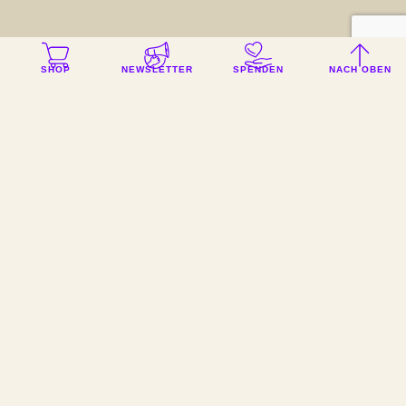
SHOP
NEWSLETTER
SPENDEN
NACH OBEN
Pasewalk
Mecklenburg-Vorpommern, 10.000 Einwohner*innen
Den eigenen Bürger*innen das Gefühl geben, sich
einbringen und etwas bewegen zu können – das möchte
Pasewalk 2023 erreichen. Das Citymanagement will
dafür Familien, Senior*innen, Unternehmen und
Stadtvertreter*innen an einen Tisch bringen.
„Engagement“ soll hier von der Theorie in die Praxis
umgesetzt werden.