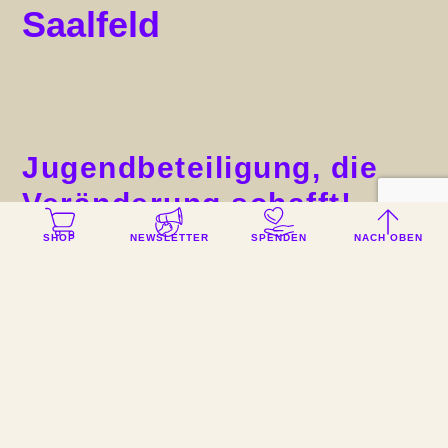
Saalfeld
Jugendbeteiligung, die
Veränderung schafft!
SHOP
NEWSLETTER
SPENDEN
NACH OBEN
Die
Abteilung für Kultur, Sport und Soziales ist in
Saalfeld
(an der Saale in Thüringen) schon länger dabei,
seine Jugend- und Beteiligungsarbeit zu modernisieren.
Ihr Ziel: Workshops, die voll sind mit Menschen, die
etwas in Saalfeld verändern wollen und Formate, die
Spaß machen. Von März bis Juli 2022 unterstützen wir
Saalfeld mit drei Workshops: Zwei Ideenlabore plus ein
Train-the-Trainer-Format, um die Saalfelder*innen mit
mehr Methoden zu moderner Partizipation zu