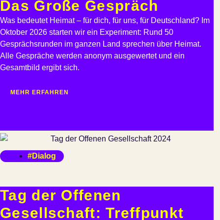
Das Große Gespräch
Was bedeutet Heimat – für dich, für uns, für Deutschland? Im
Oktober 2026 starten wir ein Experiment: Rund 50
Gesprächsrunden im ganzen Land sprechen über Heimat.
Alle Gespräche werden anonym ausgewertet und ein
Gesamtbild ergibt sich.
MEHR ERFAHREN
#Dialog
Tag der Offenen
Gesellschaft: Treffpunkt