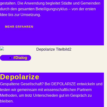
gestalten. Die Anwendung begleitet Städte und Gemeinden
durch den gesamten Beteiligungszyklus – von der ersten
Idee bis zur Umsetzung.
MEHR ERFAHREN
#Dialog
Depolarize
Gespaltene Gesellschaft? Bei DEPOLARIZE entwickeln und
testen wir gemeinsam mit wissenschaftlichen Partnern
Methoden, um trotz Unterschieden gut im Gespräch zu
bleiben.