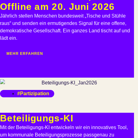
Offline am 20. Juni 2026
Jährlich stellen Menschen bundesweit „Tische und Stühle
raus“ und senden ein ermutigendes Signal für eine offene,
demokratische Gesellschaft. Ein ganzes Land tischt auf und
lädt ein.
MEHR ERFAHREN
#Partizipation
Beteiligungs-KI
Mit der Beteiligungs-KI entwickeln wir ein innovatives Tool,
um kommunale Beteiligungsprozesse passgenau zu