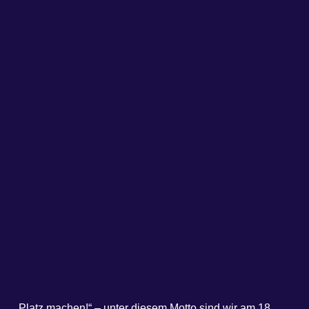
„Platz machen!“ – unter diesem Motto sind wir am 18.