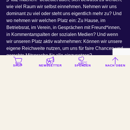
wie viel Raum wir selbst einnehmen. Nehmen wir uns
dominant zu viel oder steht uns eigentlich mehr zu? Und
wo nehmen wir welchen Platz ein: Zu Hause, im
Betriebsrat, im Verein, in Gesprächen mit Freund*innen,
in Kommentarspalten der sozialen Medien? Und wenn
wir unseren Platz aktiv wahrnehmen: Können wir unsere
eigene Reichweite nutzen, um uns für faire Chancen und
gerechte Mitsprache für alle einzusetzen?
SHOP
NEWSLETTER
SPENDEN
NACH OBEN
Schließlich heißt “Platz machen!” aber auch einladen,
ermutigen und unterstützen. Ein zusätzlicher Stuhl am
gedeckten Tisch, ein Platz auf der Couch, eine
Einladung auf die Bühne oder ein freier Sitz in der Bahn.
Unsere Gemeinschaft lebt von ihrer Vielfalt!
Sich bewusst gegenseitig Raum zu schenken, ist eine
Voraussetzung für eine offene Gesellschaft. Einander
Platz zu machen, ist ein wesentliches Element für
starken Zusammenhalt und echtes Miteinander.