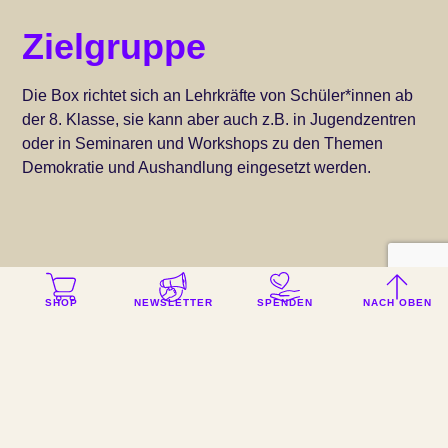
Zielgruppe
Die Box richtet sich an Lehrkräfte von Schüler*innen ab
der 8. Klasse, sie kann aber auch z.B. in Jugendzentren
oder in Seminaren und Workshops zu den Themen
Demokratie und Aushandlung eingesetzt werden.
SHOP
NEWSLETTER
SPENDEN
NACH OBEN
Wie komme ich an die
Demokratiebox?
Als
Akteur*innen aus Berlin
könnt ihr die Box kostenlos
in unserem Onlineshop bestellen. Wenn ihr nicht aus